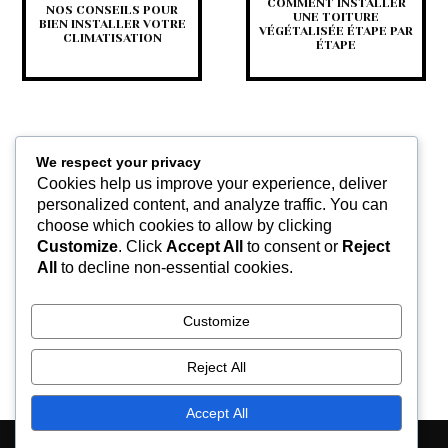
COMMENT INSTALLER
NOS CONSEILS POUR
UNE TOITURE
BIEN INSTALLER VOTRE
VÉGÉTALISÉE ÉTAPE PAR
CLIMATISATION
ÉTAPE
We respect your privacy
Cookies help us improve your experience, deliver
personalized content, and analyze traffic. You can
choose which cookies to allow by clicking
Customize
. Click
Accept All
to consent or
Reject
FUITE DE TOITURE : LES
All
to decline non-essential cookies.
ACTIONS À
ENTREPRENDRE EN CAS
D’INFILTRATION D’EAU!
Customize
Reject All
Accept All
Contactez-nous
Mentions légales