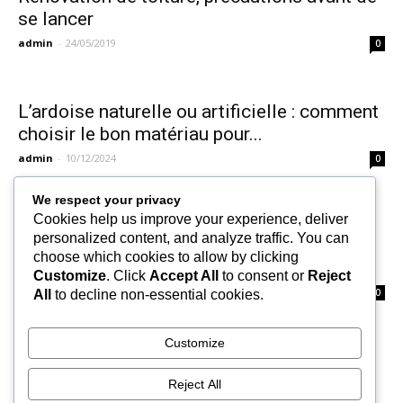
se lancer
admin
-
24/05/2019
0
L’ardoise naturelle ou artificielle : comment
choisir le bon matériau pour...
admin
-
10/12/2024
0
We respect your privacy
Cookies help us improve your experience, deliver
personalized content, and analyze traffic. You can
Réparation de toitures endommagées :
choose which cookies to allow by clicking
quand et comment le faire ?
Customize
. Click
Accept All
to consent or
Reject
admin
-
20/04/2023
0
All
to decline non-essential cookies.
Customize
1
2
3
Reject All