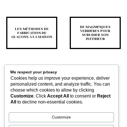
DE MAGNIFIQUES
LES MÉTHODES DE
VERRIÈRES POUR
FABRICATION DE
SUBLIMER SON
GLAÇONS À LA MAISON
INTÉRIEUR
We respect your privacy
Cookies help us improve your experience, deliver
personalized content, and analyze traffic. You can
choose which cookies to allow by clicking
Customize
. Click
Accept All
to consent or
Reject
POINTS SUR LES
All
to decline non-essential cookies.
DIFFÉRENTES ÉTAPES
D’UN PROJET DE
CONSTRUCTION
Customize