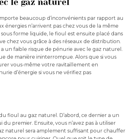
ec le gaz naturel
omporte beaucoup d’inconvénients par rapport au
eux énergies n’arrivent pas chez vous de la même
ous forme liquide, le fioul est ensuite placé dans
ive chez vous grâce à des réseaux de distribution.
 y a un faible risque de pénurie avec le gaz naturel.
ue de manière ininterrompue. Alors que si vous
surer vous-même votre ravitaillement en
rie d’énergie si vous ne vérifiez pas
 du fioul au gaz naturel. D’abord, ce dernier a un
 du premier. Ensuite, vous n’avez pas à utiliser
gaz naturel sera amplement suffisant pour chauffer
encore pour cuisiner. Quel que soit le type de