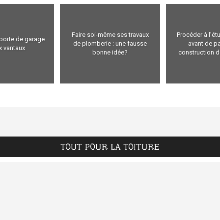
Faire soi-même ses travaux
Procéder à l’ét
 porte de garage
de plomberie : une fausse
avant de pa
x vantaux
bonne idée?
construction 
TOUT POUR LA TOITURE