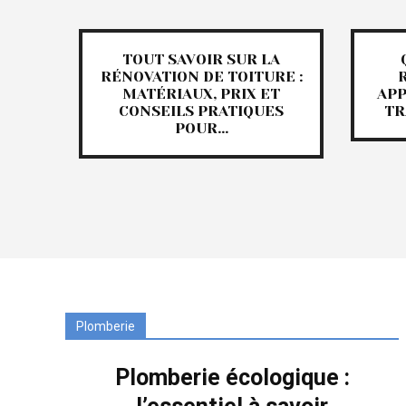
TOUT SAVOIR SUR LA
RÉNOVATION DE TOITURE :
MATÉRIAUX, PRIX ET
APP
CONSEILS PRATIQUES
TR
POUR...
Plomberie
Plomberie écologique :