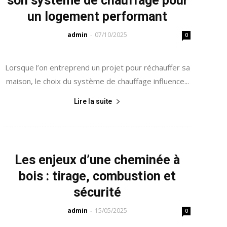
son système de chauffage pour
un logement performant
admin
07/10/2025
-
0
Lorsque l’on entreprend un projet pour réchauffer sa
maison, le choix du système de chauffage influence...
Lire la suite
Les enjeux d’une cheminée à
bois : tirage, combustion et
sécurité
admin
15/05/2025
-
0