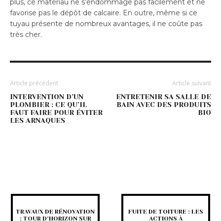
plus, ce matériau ne s’endommage pas facilement et ne
favorise pas le dépôt de calcaire. En outre, même si ce
tuyau présente de nombreux avantages, il ne coûte pas
très cher.
Article précédent
Article suivant
INTERVENTION D’UN
ENTRETENIR SA SALLE DE
PLOMBIER : CE QU’IL
BAIN AVEC DES PRODUITS
FAUT FAIRE POUR ÉVITER
BIO
LES ARNAQUES
TRAVAUX DE RÉNOVATION
FUITE DE TOITURE : LES
: TOUR D’HORIZON SUR
ACTIONS À