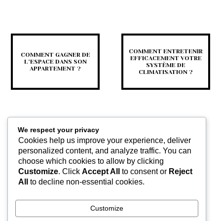
COMMENT ENTRETENIR
COMMENT GAGNER DE
EFFICACEMENT VOTRE
L’ESPACE DANS SON
SYSTÈME DE
APPARTEMENT ?
CLIMATISATION ?
We respect your privacy
Cookies help us improve your experience, deliver
personalized content, and analyze traffic. You can
choose which cookies to allow by clicking
Customize
. Click
Accept All
to consent or
Reject
LES PERMIS DE
RÉNOVATION : CE QUE
All
to decline non-essential cookies.
VOUS DEVEZ SAVOIR
AVANT DE COMMENCER
LES...
Customize