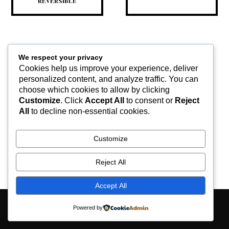
RÉVERSIBLE
We respect your privacy
Cookies help us improve your experience, deliver
personalized content, and analyze traffic. You can
choose which cookies to allow by clicking
Customize
. Click
Accept All
to consent or
Reject
CHAUSSURES DE
SÉCURITÉ, UNE
All
to decline non-essential cookies.
OBLIGATION LÉGALE
POUR CERTAINES
PROFESSIONS
Customize
Reject All
Accept All
Contactez-nous
Mentions légales
Powered by
© keltravo.com