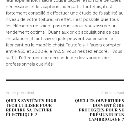
leur expérience, il saura vous indiquer le nombre de tuiles
nécessaires et les capteurs adéquats. Toutefois, il est
fortement conseillé d’effectuer une étude de faisabilité au
niveau de votre toiture. En effet, il est possible que tous
les éléments ne soient pas réunis pour vous assurer un
rendement optimal. Quant aux prix d’acquisitions de ces
installations, il faut savoir qu’ils peuvent varier selon le
fabricant ou le modèle choisi. Toutefois, il faudra compter
entre 950 et 2000 € le m2. Si vous hésitez encore, il vous
suffit d’effectuer une demande de devis auprès de
professionnels qualifiés.
Article précédent
Article suivant
QUELS SYSTÈMES HIGH-
QUELLES OUVERTURES
TECH UTILISER POUR
DOIVENT ÊTRE
RÉDUIRE SA FACTURE
PROTÉGÉES POUR SE
ÉLECTRIQUE ?
PRÉMUNIR D’UN
CAMBRIOLAGE ?