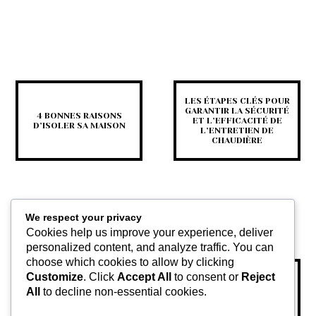
LES ÉTAPES CLÉS POUR
GARANTIR LA SÉCURITÉ
4 BONNES RAISONS
ET L’EFFICACITÉ DE
D’ISOLER SA MAISON
L’ENTRETIEN DE
CHAUDIÈRE
We respect your privacy
Cookies help us improve your experience, deliver
personalized content, and analyze traffic. You can
choose which cookies to allow by clicking
Customize
. Click
Accept All
to consent or
Reject
DÉTECTER UNE PANNE DE
RÉNOVATION
CLIMATISATION : SIGNES
All
to decline non-essential cookies.
ÉLECTRIQUE : QUELLES
ET SOLUTIONS POUR
SONT LES RÉPARATIONS
MAINTENIR VOTRE
POSSIBLES ?