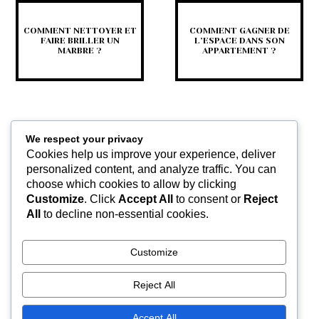
COMMENT NETTOYER ET
COMMENT GAGNER DE
FAIRE BRILLER UN
L’ESPACE DANS SON
MARBRE ?
APPARTEMENT ?
We respect your privacy
Cookies help us improve your experience, deliver
personalized content, and analyze traffic. You can
choose which cookies to allow by clicking
Customize
. Click
Accept All
to consent or
Reject
COMMENT AMÉNAGER
All
to decline non-essential cookies.
UNE SALLE DE BAINS
FONCTIONNELLE ET
AGRÉABLE ?
Customize
Reject All
Accept All