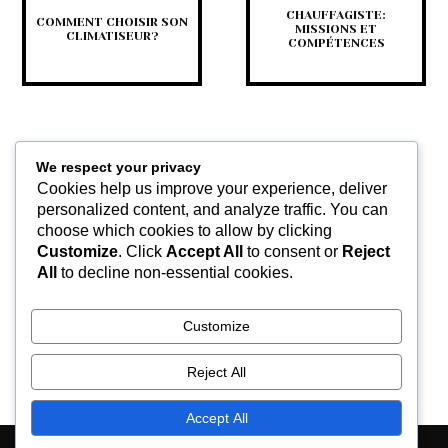
CHAUFFAGISTE:
COMMENT CHOISIR SON
MISSIONS ET
CLIMATISEUR?
COMPÉTENCES
We respect your privacy
Cookies help us improve your experience, deliver
personalized content, and analyze traffic. You can
choose which cookies to allow by clicking
Customize
. Click
Accept All
to consent or
Reject
LES ÉLÉMENTS À TENIR
All
to decline non-essential cookies.
COMPTE POUR UNE
RÉNOVATION THERMIQUE
Customize
Reject All
Accept All