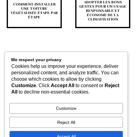
ADOPTER LES BONS
COMMENT INSTALLER
GESTES POUR UN USAGE
UNE TOITURE
RESPONSABLE ET
VÉGÉTALISÉE ÉTAPE PAR
ÉCONOME DE LA
ÉTAPE
CLIMATISATION
We respect your privacy
Cookies help us improve your experience, deliver
personalized content, and analyze traffic. You can
choose which cookies to allow by clicking
COMPRENDRE
L’INSTALLATION D’UN
Customize
. Click
Accept All
to consent or
Reject
CLIMATISEUR SPLIT ET
All
to decline non-essential cookies.
LES SYSTÈMES DE
CLIMATISATION
RÉVERSIBLE POUR UN
APPARTEMENT
Customize
Reject All
Accept All