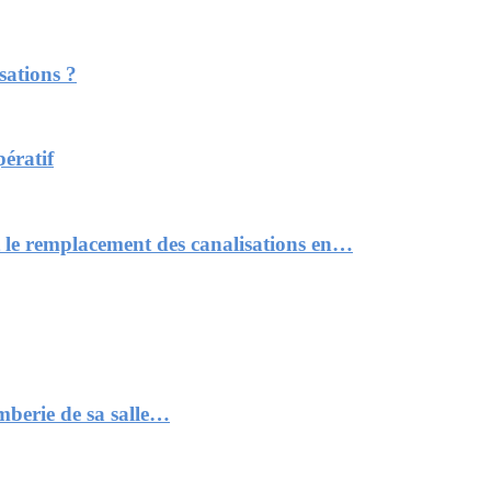
sations ?
pératif
t le remplacement des canalisations en…
mberie de sa salle…