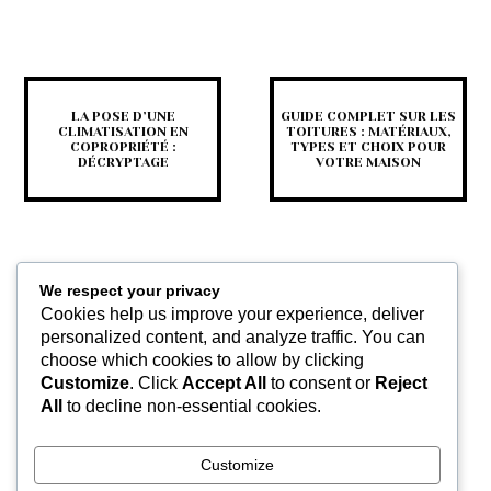
LA POSE D’UNE
GUIDE COMPLET SUR LES
CLIMATISATION EN
TOITURES : MATÉRIAUX,
COPROPRIÉTÉ :
TYPES ET CHOIX POUR
DÉCRYPTAGE
VOTRE MAISON
We respect your privacy
Cookies help us improve your experience, deliver
personalized content, and analyze traffic. You can
choose which cookies to allow by clicking
Customize
. Click
Accept All
to consent or
Reject
POURQUOI RECOURIR
All
to decline non-essential cookies.
AUX SERVICES D’UN
GÉOMÈTRE
PROFESSIONNEL ?
Customize