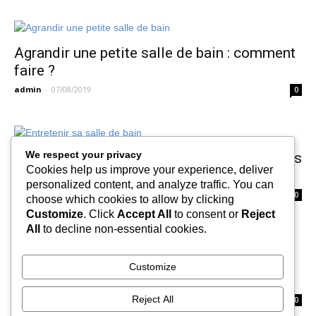
Agrandir une petite salle de bain : comment
faire ?
admin
-
07/08/2019
0
We respect your privacy
Entretenir sa salle de bain avec des produits
Cookies help us improve your experience, deliver
bio
personalized content, and analyze traffic. You can
admin
-
03/08/2019
0
choose which cookies to allow by clicking
Customize
. Click
Accept All
to consent or
Reject
All
to decline non-essential cookies.
Décorer la salle de bain avec l’inimitable
Customize
papier peint
Reject All
admin
-
27/06/2019
0