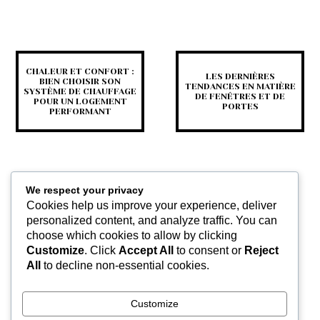
CHALEUR ET CONFORT :
LES DERNIÈRES
BIEN CHOISIR SON
TENDANCES EN MATIÈRE
SYSTÈME DE CHAUFFAGE
DE FENÊTRES ET DE
POUR UN LOGEMENT
PORTES
PERFORMANT
We respect your privacy
Cookies help us improve your experience, deliver
personalized content, and analyze traffic. You can
choose which cookies to allow by clicking
Customize
. Click
Accept All
to consent or
Reject
CARRELAGE OU PARQUET
All
to decline non-essential cookies.
: COMMENT BIEN CHOISIR
SON REVÊTEMENT DE
SOL ?
Customize