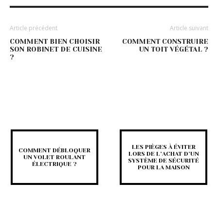
Article précédent
Article suivant
COMMENT BIEN CHOISIR
COMMENT CONSTRUIRE
SON ROBINET DE CUISINE
UN TOIT VÉGÉTAL ?
?
LES PIÈGES À ÉVITER
COMMENT DÉBLOQUER
LORS DE L’ACHAT D’UN
UN VOLET ROULANT
SYSTÈME DE SÉCURITÉ
ÉLECTRIQUE ?
POUR LA MAISON