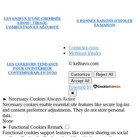
LES ENJEUX D’UNE CHEMINÉE
4 BONNES RAISONS D’ISOLER
À BOIS : TIRAGE,
SA MAISON
COMBUSTION ET SÉCURITÉ
Contactez-nous
Mentions légales
© keltravo.com
LES COULEURS TENDANCE
POUR UN INTÉRIEUR
CONTEMPORAIN EN 2020
Customize
Reject All
Accept All
Powered by
✖
►
Necessary Cookies
Always Active
Necessary cookies enable essential site features like secure log-ins
and consent preference adjustments. They do not store personal
data.
None
►
Functional Cookies
Remark
Functional cookies support features like content sharing on social