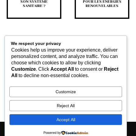
SON SYSTÈME
POUR LES ÉNERGIES
SANITAIRE ?
RENOUVELABLES
We respect your privacy
Cookies help us improve your experience, deliver
personalized content, and analyze traffic. You can
choose which cookies to allow by clicking
Customize
. Click
Accept All
to consent or
Reject
DES ASTUCES POUR
All
to decline non-essential cookies.
DÉCORER VOTRE JARDIN
SANS RIEN DÉPENSER
Customize
Reject All
Accept All
Contactez-nous
Mentions légales
Powered by