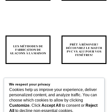
PRÊT À RÉNOVER?
LES MÉTHODES DE
DÉCOUVREZ LE MATCH
FABRICATION DE
PVC VS ALU POUR VOS
GLAÇONS À LA MAISON
FENÊTRES!
We respect your privacy
Cookies help us improve your experience, deliver
personalized content, and analyze traffic. You can
choose which cookies to allow by clicking
Customize
. Click
Accept All
to consent or
Reject
COMMENT FAIRE APPEL À
All
to decline non-essential cookies.