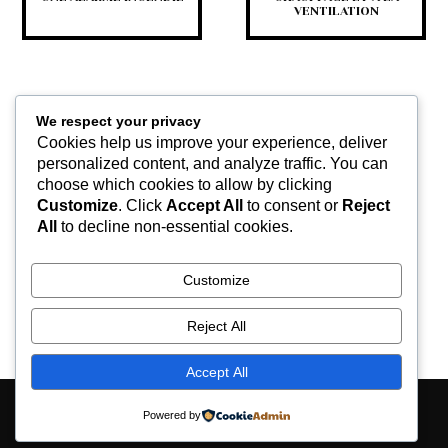
VENTILATION
We respect your privacy
Cookies help us improve your experience, deliver
personalized content, and analyze traffic. You can
choose which cookies to allow by clicking
Customize
. Click
Accept All
to consent or
Reject
RAFRAÎCHISSEZ-VOUS EN
All
to decline non-essential cookies.
ÉTÉ AVEC NOS
NOUVEAUX SYSTÈMES DE
CLIMATISATION
Customize
Reject All
Accept All
Contactez-nous
Mentions légales
Powered by
© keltravo.com